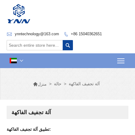

ynntechnology@163.com
+86 15040362651


Togg


آلة تجفيف الفاكهة
>
حالة
>
منزل
آلة تجفيف الفاكهة
تطبيق آلة تجفيف الفاكهة: