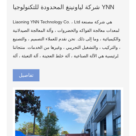
شركة لياونينغ المحدودة للتكنولوجيا YNN
Liaoning YNN Technology Co. ، Ltd هي شركة مصنعة
لمعدات معالجة الفواكه والخضروات ، وآلة المعالجة الصيدلانية
والكيميائية ، وما إلى ذلك. نحن نقدم للعملاء التصميم ، والتصنيع
، والتركيب ، والتشغيل التجريبي ، وغيرها من الخدمات. منتجاتنا
الرئيسية هي الآلة الصناعية ، آلة خلط العجينة ، آلة التعبئة ، آلة
السد ، آلة الختم ، آلة الوسم ، آلة التجفيف ، آلة التصفية ، آلة
الرش ، آلة تصنيع الألواح ، آلة الصابون الأوتوماتيكية ، إلخ. لدينا
تفاصيل
نظام صارم لمراقبة الجودة ، و قم بإنتاج كل قطعة من الماكينة
بعناية. أجهزتنا جيدة ، وأداء مستقر ، وعمر خدمة طويل ، وقد تم
الاعتراف بها على نطاق واسع من قبل العملاء. يتم تصدير
منتجاتنا إلى جنوب شرق آسيا وأوروبا وأفريقيا والشرق الأوسط
وأمريكا وأستراليا.