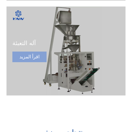
آله التعبئة
اقرأ المزيد