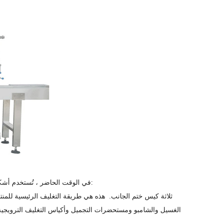
في الوقت الحاضر ، تُستخدم أشكال التعبئة والتغليف المرنة ونطاق التطبيق على نطاق واسع في المنتجات الكيميائية اليومية:
1. ثلاثة كيس ختم الجانب.
هذه هي طريقة التغليف الرئيسية للمن
الغسيل والشامبو ومستحضرات التجميل وأكياس التغليف الترويجية