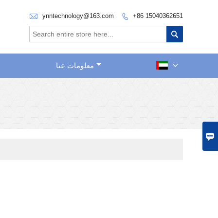

ynntechnology@163.com
+86 15040362651


معلومات عنا

