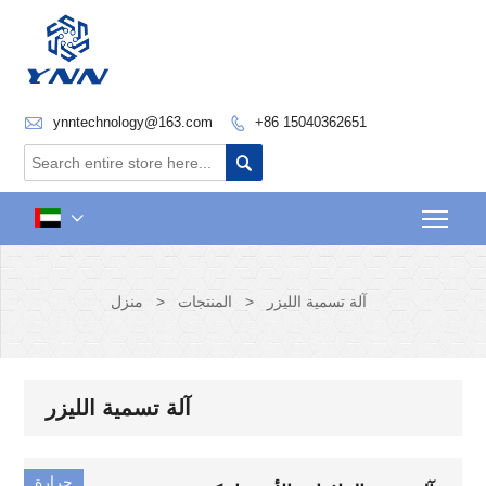

ynntechnology@163.com
+86 15040362651


Togg

آلة تسمية الليزر
>
المنتجات
>
منزل
آلة تسمية الليزر
حرارة